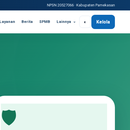
NPSN 20527066 · Kabupaten Pamekasan
◐
Kelola
Layanan
Berita
SPMB
Lainnya
🛡️