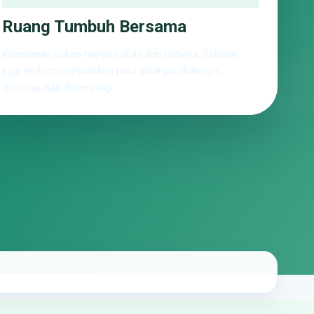
Ruang Tumbuh Bersama
Keamanan bukan hanya bebas dari bahaya. Sekolah
juga perlu menghadirkan rasa dihargai, didengar,
diterima, dan didampingi.