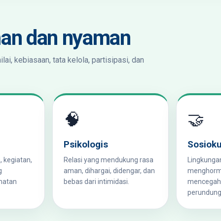
man dan nyaman
i, kebiasaan, tata kelola, partisipasi, dan
🧠
🤝
Psikologis
Sosioku
, kegiatan,
Relasi yang mendukung rasa
Lingkungan
g
aman, dihargai, didengar, dan
menghorma
matan
bebas dari intimidasi.
mencegah d
perundung